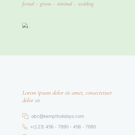
formal
groom
minimal
wedding
Lorem ipsum dolor sit amet, consectetuer
dolor sit
abc@kemptholidays.com
+(123) 456 - 7890 - 456 - 7890