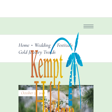
Home
Wedding
Festivals
•
•
•
Gold Jewelry Trends
October 31, 2018